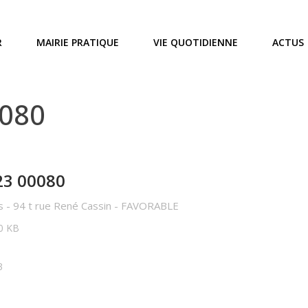
R
MAIRIE PRATIQUE
VIE QUOTIDIENNE
ACTUS
0080
23 00080
 - 94 t rue René Cassin - FAVORABLE
70 KB
3