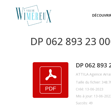
DÉCOUVRI
DP 062 893 23 0
DP 062 893 
ATTILA Agence Arras
Taille du fichier: 348.
Créé: 13-06-2023
Mis à jour: 13-06-202
Succès: 49