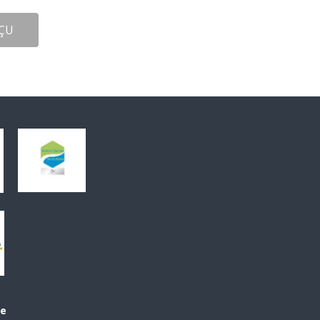
ÇU
le