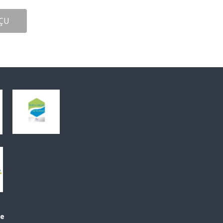
ÇU
le