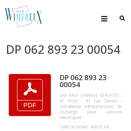
DP 062 893 23 00054
DP 062 893 23
00054
SAS EASY CHARGE SERVICES -
M. HUG - 91 rue Carnot -
Installation infrastructures de
recharge pour voitures
électriques
Taille du fichier: 408.05 KB