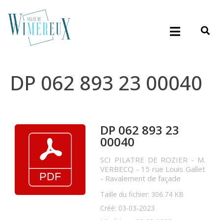
DP 062 893 23 00040
DP 062 893 23
00040
SCI PILATRE DE ROZIER - M.
VERBECQ - 15 rue Louis Gallet
- Ravalement de façade
Taille du fichier: 306.74 KB
Créé: 03-03-2023