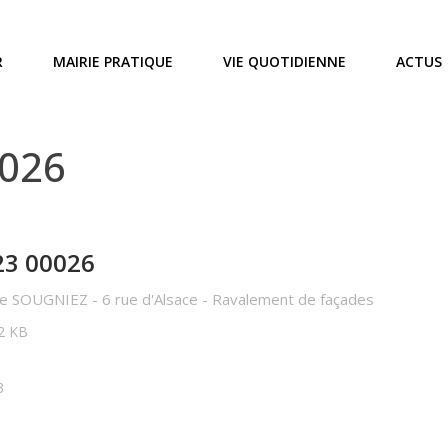
R
MAIRIE PRATIQUE
VIE QUOTIDIENNE
ACTUS
0026
23 00026
 SOUGNIEZ - 6 rue d'Alsace - Ravalement de façades
12 KB
3