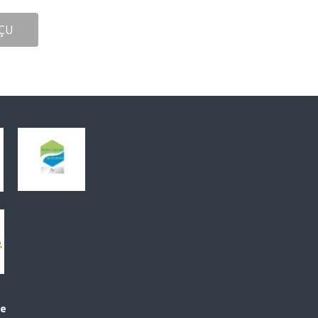
ÇU
le