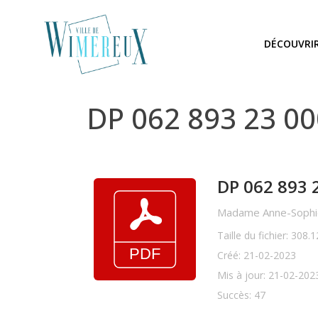
DÉCOUVRI
DP 062 893 23 0
DP 062 893 
Madame Anne-Sophie
Taille du fichier: 308.
Créé: 21-02-2023
Mis à jour: 21-02-202
Succès: 47