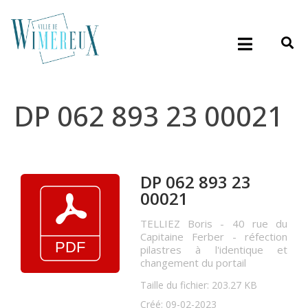
DP 062 893 23 00021
DP 062 893 23
00021
TELLIEZ Boris - 40 rue du
Capitaine Ferber - réfection
pilastres à l'identique et
changement du portail
Taille du fichier: 203.27 KB
Créé: 09-02-2023