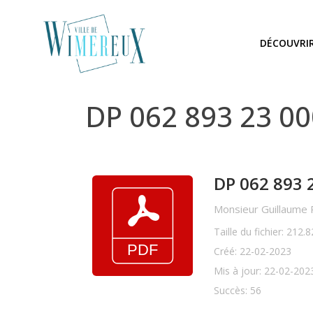
DÉCOUVRI
DP 062 893 23 0
DP 062 893 
Monsieur Guillaume
Taille du fichier: 212.
Créé: 22-02-2023
Mis à jour: 22-02-202
Succès: 56