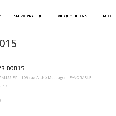
R
MAIRIE PRATIQUE
VIE QUOTIDIENNE
ACTUS
0015
23 00015
 PALISSIER - 109 rue André Messager - FAVORABLE
82 KB
3