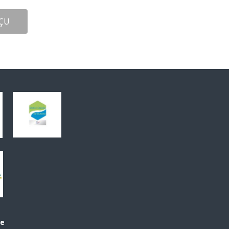
ÇU
le