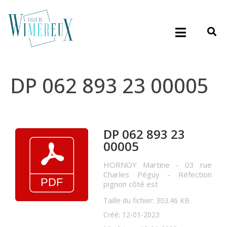
DP 062 893 23 00005
DP 062 893 23
00005
HORNOY Martine - 03 rue
Charles Péguy - Réfection
pignon côté est
Taille du fichier: 303.46 KB
Créé: 12-01-2023