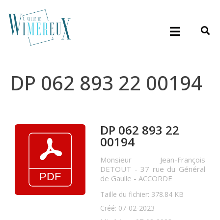
DP 062 893 22 00194
DP 062 893 22
00194
Monsieur Jean-François
DETOUT - 37 rue du Général
de Gaulle - ACCORDE
Taille du fichier: 378.84 KB
Créé: 07-02-2023