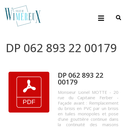
DP 062 893 22 00179
DP 062 893 22
00179
Monsieur Lionel MOTTE - 20
rue du Capitaine Ferber -
Façade avant : Remplacement
du brisis en PVC par un brisis
en tuiles monopoles et pose
d'une gouttière continue dans
la continuité des maisons