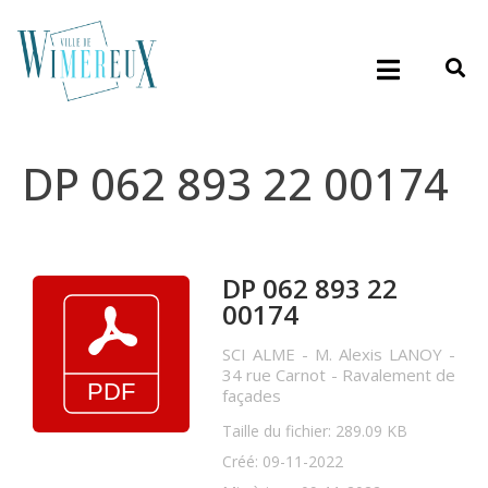
DP 062 893 22 00174
DP 062 893 22
00174
SCI ALME - M. Alexis LANOY -
34 rue Carnot - Ravalement de
façades
Taille du fichier: 289.09 KB
Créé: 09-11-2022