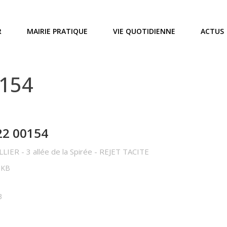
R
MAIRIE PRATIQUE
VIE QUOTIDIENNE
ACTUS
0154
22 00154
LIER - 3 allée de la Spirée - REJET TACITE
5 KB
3