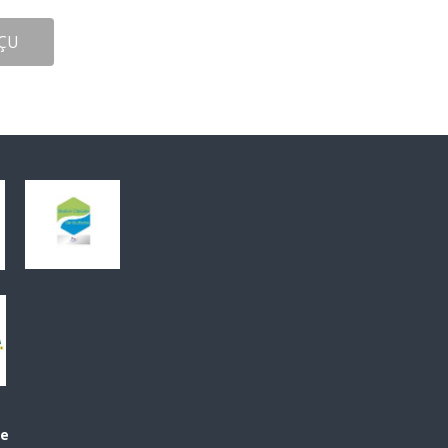
ÇU
le