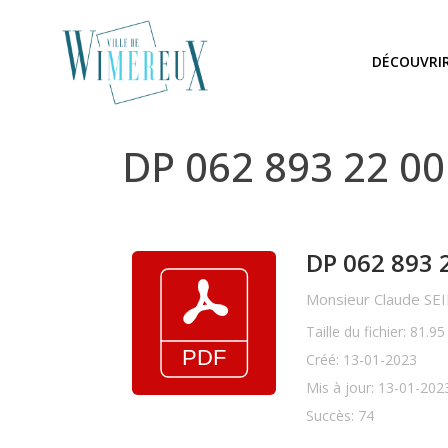
DÉCOUVRI
DP 062 893 22 0
DP 062 893 
Monsieur Claude SEIL
Taille du fichier: 81.9
Créé: 13-01-2023
Mis à jour: 13-01-202
Succès: 74