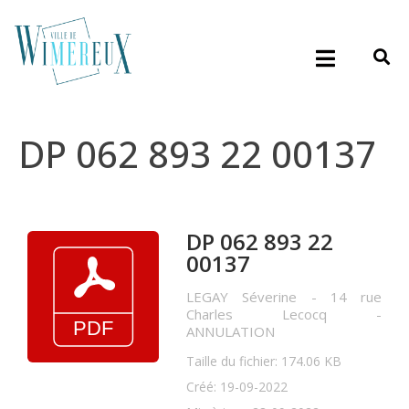
DP 062 893 22 00137
DP 062 893 22
00137
LEGAY Séverine - 14 rue
Charles Lecocq -
ANNULATION
Taille du fichier: 174.06 KB
Créé: 19-09-2022