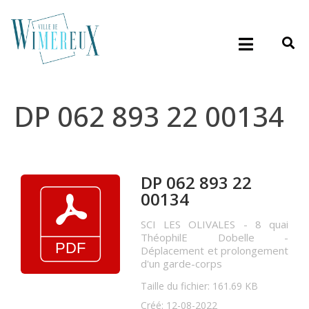
DP 062 893 22 00134
DP 062 893 22
00134
SCI LES OLIVALES - 8 quai
ThéophilE Dobelle -
Déplacement et prolongement
d'un garde-corps
Taille du fichier: 161.69 KB
Créé: 12-08-2022