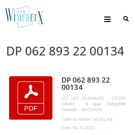
DP 062 893 22 00134
DP 062 893 22
00134
SCI LES OLIVIALES - DESRY
Olivier - 8 quai Théophile
Dobelle - ACCORDE
Taille du fichier: 567.82 KB
Créé: 06-10-2022