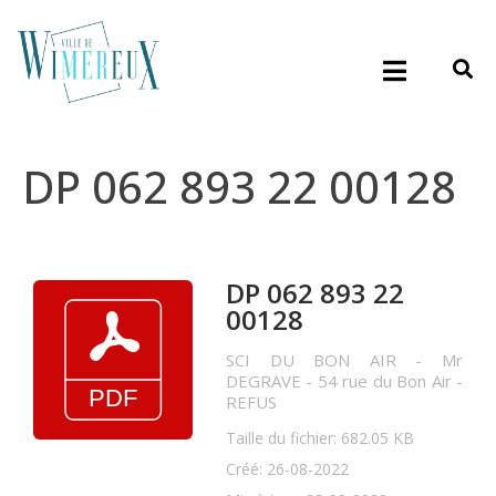
DP 062 893 22 00128
DP 062 893 22
00128
SCI DU BON AIR - Mr
DEGRAVE - 54 rue du Bon Air -
REFUS
Taille du fichier: 682.05 KB
Créé: 26-08-2022