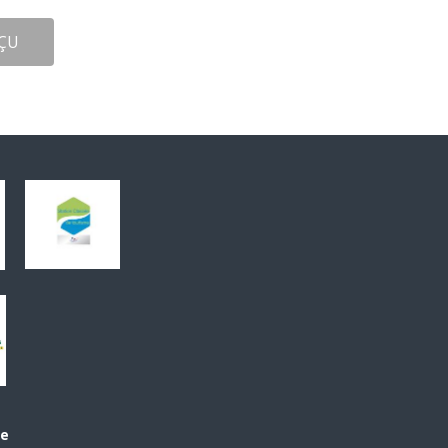
ÇU
le