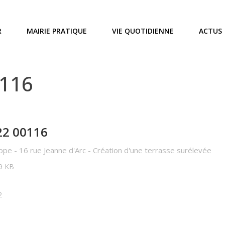
R
MAIRIE PRATIQUE
VIE QUOTIDIENNE
ACTUS
0116
22 00116
pe - 16 rue Jeanne d'Arc - Création d'une terrasse surélevée
09 KB
2