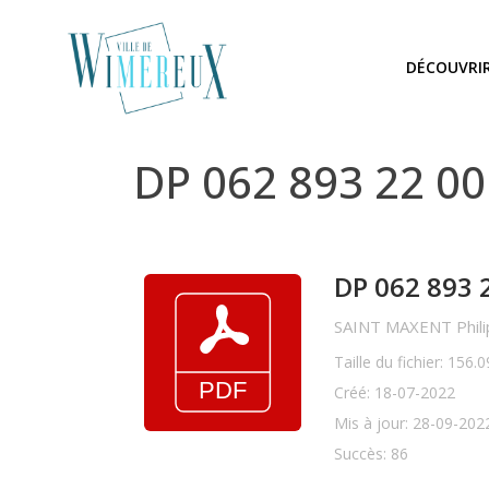
DÉCOUVRI
DP 062 893 22 0
DP 062 893 
SAINT MAXENT Philip
Taille du fichier: 156.
Créé: 18-07-2022
Mis à jour: 28-09-202
Succès: 86