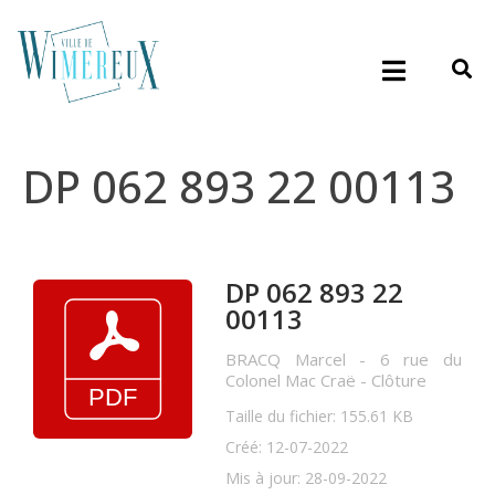
DP 062 893 22 00113
DP 062 893 22
00113
BRACQ Marcel - 6 rue du
Colonel Mac Craë - Clôture
Taille du fichier: 155.61 KB
Créé: 12-07-2022
Mis à jour: 28-09-2022