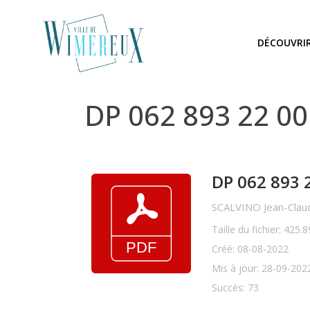
DÉCOUVRI
DP 062 893 22 0
DP 062 893 
SCALVINO Jean-Clau
Taille du fichier: 425.
Créé: 08-08-2022
Mis à jour: 28-09-202
Succès: 73