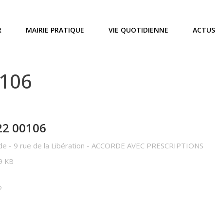
R
MAIRIE PRATIQUE
VIE QUOTIDIENNE
ACTUS
0106
22 00106
de - 9 rue de la Libération - ACCORDE AVEC PRESCRIPTIONS
89 KB
2