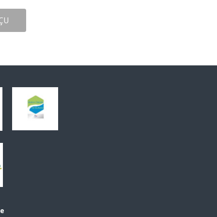
ÇU
le