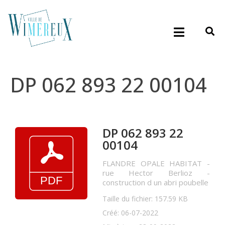
DP 062 893 22 00104
DP 062 893 22
00104
FLANDRE OPALE HABITAT -
rue Hector Berlioz -
construction d un abri poubelle
Taille du fichier: 157.59 KB
Créé: 06-07-2022