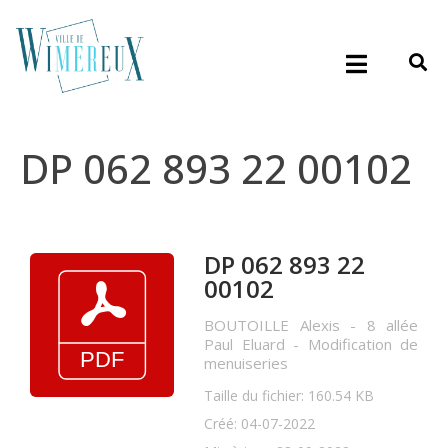
DP 062 893 22 00102
DP 062 893 22
00102
BOUTOILLE Alexis - 8 allée
Paul Eluard - Modification de
menuiseries
Taille du fichier: 160.54 KB
Créé: 04-07-2022