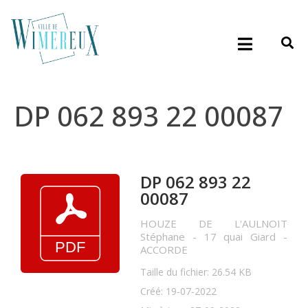
DP 062 893 22 00087
DP 062 893 22
00087
HOUZE DE L'AULNOIT
Stéphane - 17 quai Giard -
ACCORDE
Taille du fichier: 26.54 KB
Créé: 19-07-2022