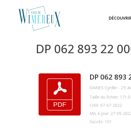
DÉCOUVRI
DP 062 893 22 0
DP 062 893 
DANES Cyrille - 25
Taille du fichier: 171.
Créé: 07-07-2022
Mis à jour: 27-09-202
Succès: 101