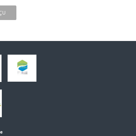
ÇU
le