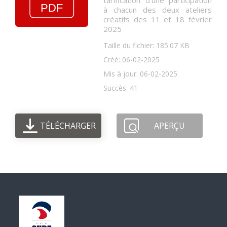
tarification d'une participation
à chacun des deux ateliers
créatifs des 11 et 18 février
2025
Taille du fichier: 185.07 KB
Créé: 06-02-2025
Mis à jour: 06-02-2025
Succès: 41
TÉLÉCHARGER
APERÇU