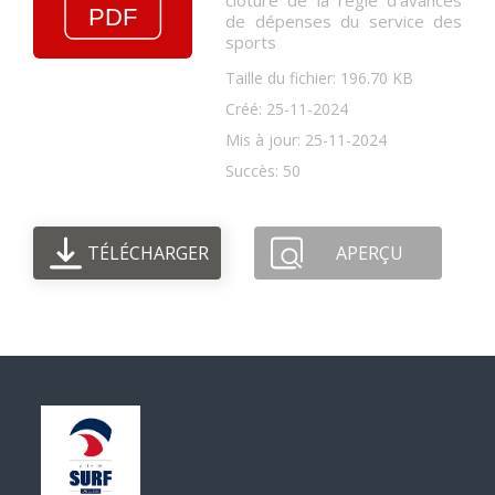
clôture de la régie d'avances
de dépenses du service des
sports
Taille du fichier: 196.70 KB
Créé: 25-11-2024
Mis à jour: 25-11-2024
Succès: 50
TÉLÉCHARGER
APERÇU