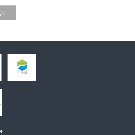
ÇU
le