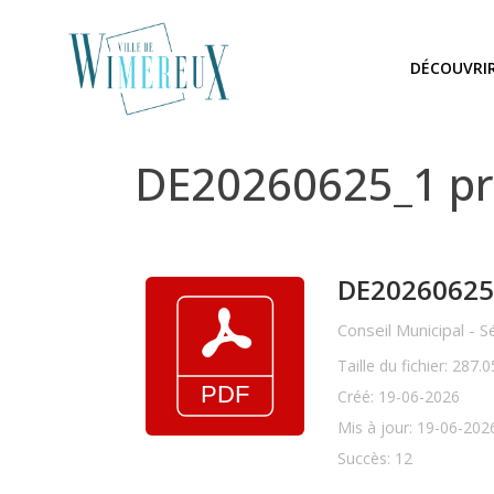
DÉCOUVRI
DE20260625_1 pro
DE20260625_1
Conseil Municipal - 
Taille du fichier: 287.
Créé: 19-06-2026
Mis à jour: 19-06-202
Succès: 12