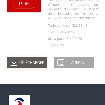
mercredi 03 décembre 2025 -
Délibération - Désignation d'un
membre du Conseil Municipal
dans le cadre de l'article L.
422-7 du code de l'urbanisme
Taille du fichier: 522.91 KB
Créé: 08-12-2025
Mis à jour: 08-12-2025
Succès: 26
TÉLÉCHARGER
APERÇU