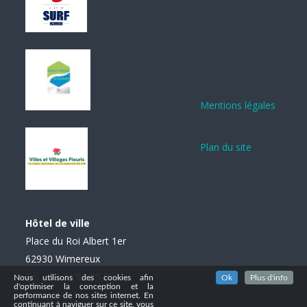
Mentions légales
Plan du site
Hôtel de ville
Place du Roi Albert 1er
62930 Wimereux
Tél. : 03 21 99 85 85
Nous utilisons des cookies afin
Ok
Plus d'info
d'optimiser la conception et la
performance de nos sites internet. En
continuant à naviguer sur ce site, vous