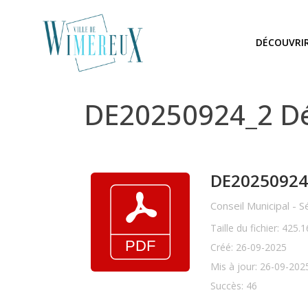
DÉCOUVRI
DE20250924_2 D
DE20250924_2
Conseil Municipal -
Taille du fichier: 425.
Créé: 26-09-2025
Mis à jour: 26-09-202
Succès: 46