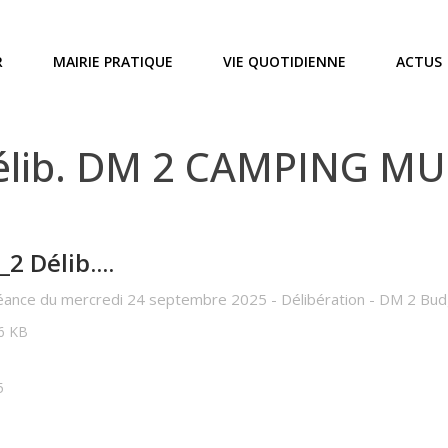
R
MAIRIE PRATIQUE
VIE QUOTIDIENNE
ACTUS
élib. DM 2 CAMPING MU
 Délib....
 Séance du mercredi 24 septembre 2025 - Délibération - DM 2 Bud
16 KB
5