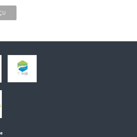
ÇU
le