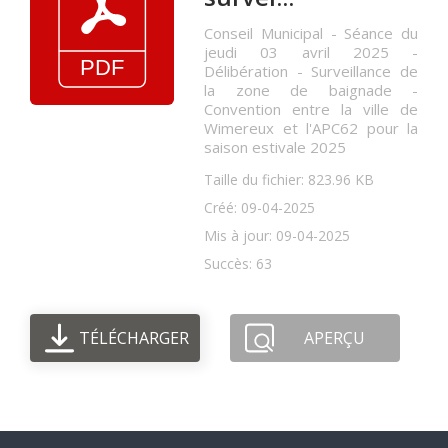
Conseil Municipal - Séance du
jeudi 03 avril 2025 -
Délibération - Surveillance de
la zone de baignade -
Convention entre la ville de
Wimereux et l'APC62 pour la
saison estivale 2025
Taille du fichier: 823.96 KB
Créé: 09-04-2025
Mis à jour: 09-04-2025
Succès: 63
TÉLÉCHARGER
APERÇU