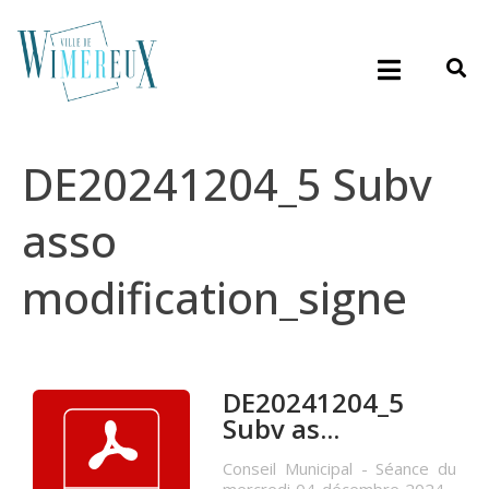
DE20241204_5 Subv
asso
modification_signe
DE20241204_5
Subv as...
Conseil Municipal - Séance du