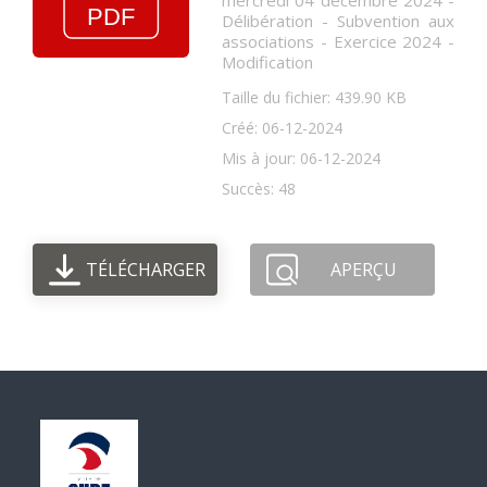
mercredi 04 décembre 2024 -
Délibération - Subvention aux
associations - Exercice 2024 -
Modification
Taille du fichier: 439.90 KB
Créé: 06-12-2024
Mis à jour: 06-12-2024
Succès: 48
TÉLÉCHARGER
APERÇU