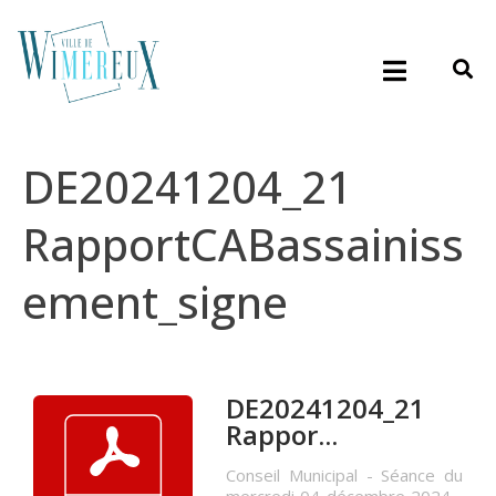
DE20241204_21
RapportCABassainiss
ement_signe
DE20241204_21
Rappor...
Conseil Municipal - Séance du