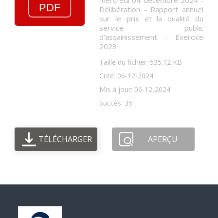
mercredi 04 décembre 2024 -
Délibération - Rapport annuel
sur le prix et la qualité du
service public
d'assainissement - Exercice
2023
Taille du fichier: 535.12 KB
Créé: 06-12-2024
Mis à jour: 06-12-2024
Succès: 35
TÉLÉCHARGER
APERÇU