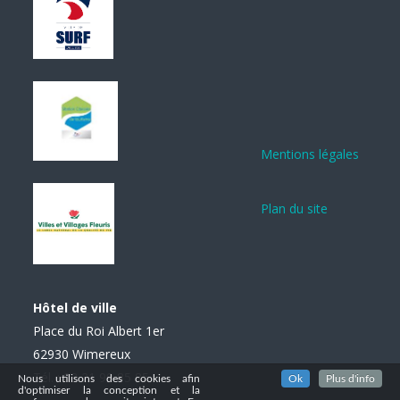
Mentions légales
Plan du site
Hôtel de ville
Place du Roi Albert 1er
62930 Wimereux
Tél. : 03 21 99 85 85
Nous utilisons des cookies afin
Ok
Plus d'info
d'optimiser la conception et la