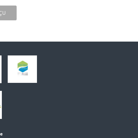
ÇU
le