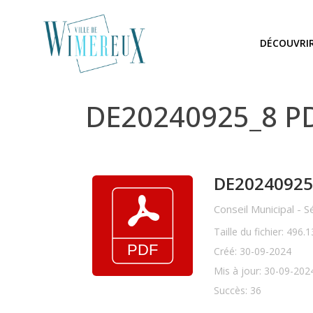
DÉCOUVRI
DE20240925_8 PD
DE20240925_
Conseil Municipal - 
Taille du fichier: 496.
Créé: 30-09-2024
Mis à jour: 30-09-202
Succès: 36