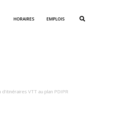
HORAIRES
EMPLOIS
n d'itinéraires VTT au plan PDIPR