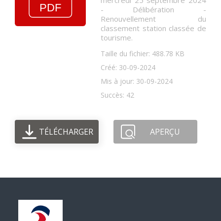
mercredi 25 septembre 2024
- Délibération -
Renouvellement du
classement station classée de
tourisme.
Taille du fichier: 488.78 KB
Créé: 30-09-2024
Mis à jour: 30-09-2024
Succès: 42
TÉLÉCHARGER
APERÇU