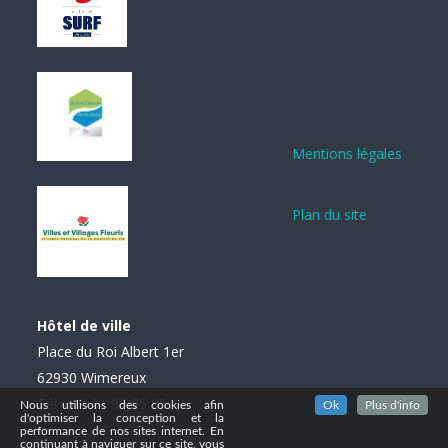
Mentions légales
Plan du site
Hôtel de ville
Place du Roi Albert 1er
62930 Wimereux
Tél. : 03 21 99 85 85
Nous utilisons des cookies afin
Ok
Plus d'info
d'optimiser la conception et la
performance de nos sites internet. En
continuant à naviguer sur ce site, vous