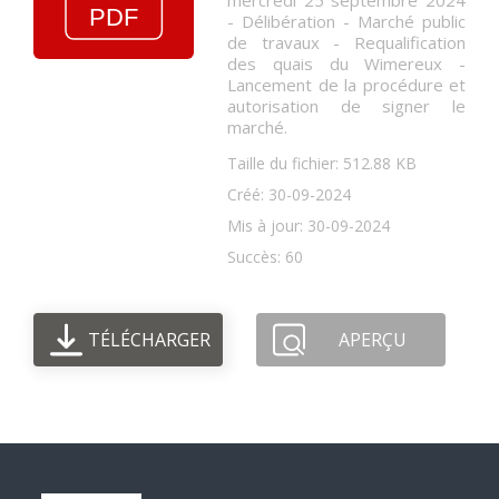
mercredi 25 septembre 2024
- Délibération - Marché public
de travaux - Requalification
des quais du Wimereux -
Lancement de la procédure et
autorisation de signer le
marché.
Taille du fichier: 512.88 KB
Créé: 30-09-2024
Mis à jour: 30-09-2024
Succès: 60
TÉLÉCHARGER
APERÇU