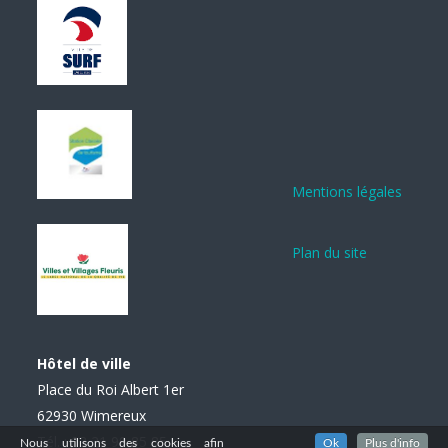
Mentions légales
Plan du site
Hôtel de ville
Place du Roi Albert 1er
62930 Wimereux
Tél. : 03 21 99 85 85
Nous utilisons des cookies afin
Ok
Plus d'info