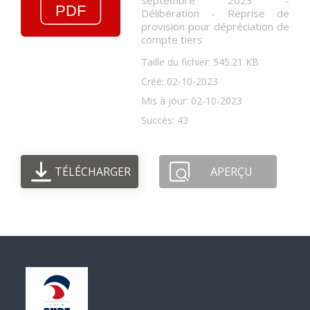
septembre 2023 -
Délibération - Reprise de
provision pour dépréciation de
compte tiers
Taille du fichier: 545.21 KB
Créé: 02-10-2023
Mis à jour: 02-10-2023
Succès: 43
TÉLÉCHARGER
APERÇU