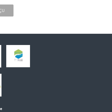
ÇU
le