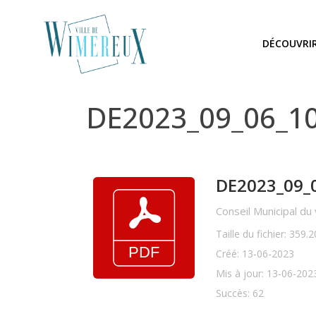
DÉCOUVRI
DE2023_09_06_10
DE2023_09_0
Conseil Municipal du
Taille du fichier: 359.
Créé: 13-06-2023
Mis à jour: 13-06-202
Succès: 62