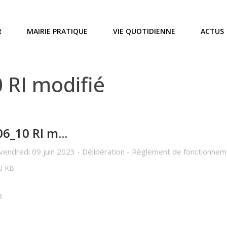
R
MAIRIE PRATIQUE
VIE QUOTIDIENNE
ACTUS
 RI modifié
6_10 RI m...
 vendredi 09 juin 2023 - Délibération - Règlement de fonctionneme
20 KB
3