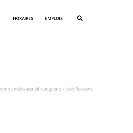
HORAIRES
EMPLOIS
nt du multi-accueil Nougatine - Modifications