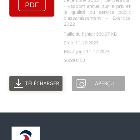
décembre 2023 - Délibération
- Rapport annuel sur le prix et
la qualité du service public
d'assainissement - Exercice
2022
Taille du fichier: 560.37 KB
Créé: 11-12-2023
Mis à jour: 11-12-2023
Succès: 53
TÉLÉCHARGER
APERÇU