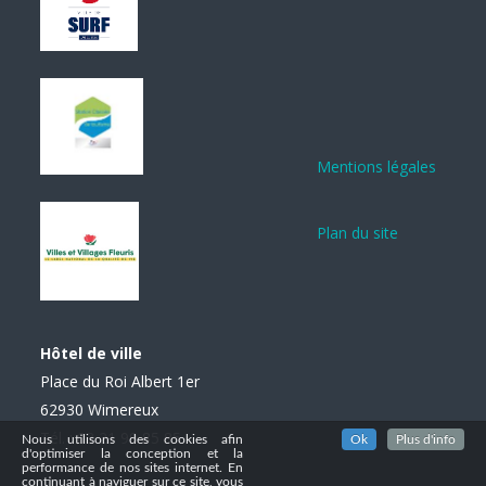
Mentions légales
Plan du site
Hôtel de ville
Place du Roi Albert 1er
62930 Wimereux
Tél. : 03 21 99 85 85
Nous utilisons des cookies afin
Ok
Plus d'info
d'optimiser la conception et la
performance de nos sites internet. En
continuant à naviguer sur ce site, vous