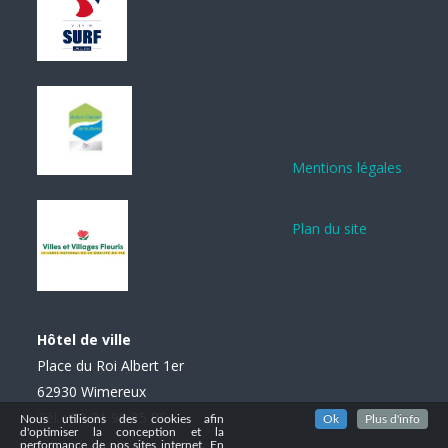
Mentions légales
Plan du site
Hôtel de ville
Place du Roi Albert 1er
62930 Wimereux
Tél. : 03 21 99 85 85
Nous utilisons des cookies afin
Ok
Plus d'info
d'optimiser la conception et la
performance de nos sites internet. En