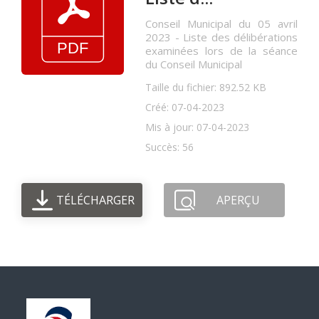
Conseil Municipal du 05 avril
2023 - Liste des délibérations
examinées lors de la séance
du Conseil Municipal
Taille du fichier: 892.52 KB
Créé: 07-04-2023
Mis à jour: 07-04-2023
Succès: 56
TÉLÉCHARGER
APERÇU