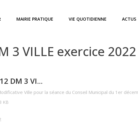
R
MAIRIE PRATIQUE
VIE QUOTIDIENNE
ACTUS
 3 VILLE exercice 2022
2 DM 3 VI...
odificative Ville pour la séance du Conseil Municipal du 1er déc
73 KB
2