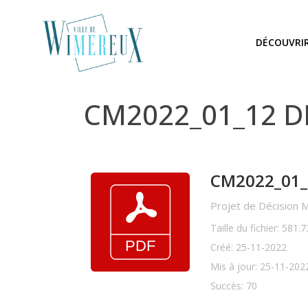
DÉCOUVRI
CM2022_01_12 DM
CM2022_01_1
Projet de Décision M
Taille du fichier: 581.
Créé: 25-11-2022
Mis à jour: 25-11-202
Succès: 70