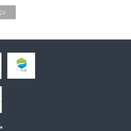
ÇU
le