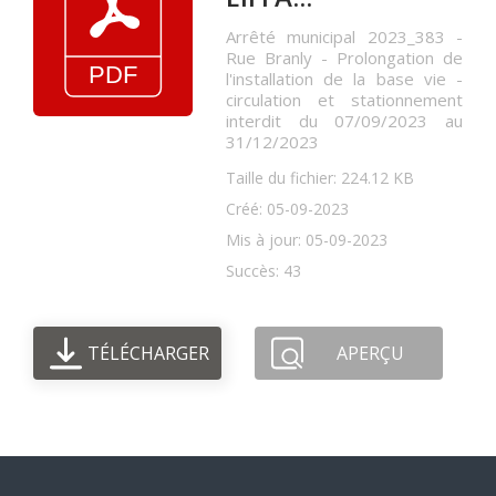
Arrêté municipal 2023_383 -
Rue Branly - Prolongation de
l'installation de la base vie -
circulation et stationnement
interdit du 07/09/2023 au
31/12/2023
Taille du fichier: 224.12 KB
Créé: 05-09-2023
Mis à jour: 05-09-2023
Succès: 43
TÉLÉCHARGER
APERÇU