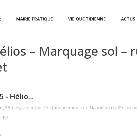
R
MAIRIE PRATIQUE
VIE QUOTIDIENNE
ACTUS
lios – Marquage sol – 
et
- Hélio...
6_335 réglementant le stationnement rue Napoléon du 29 juin au 
00 KB
6