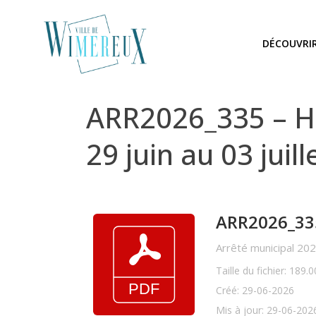
DÉCOUVRI
ARR2026_335 – Hé
29 juin au 03 juill
ARR2026_335 
Arrêté municipal 202
Taille du fichier: 189.
Créé: 29-06-2026
Mis à jour: 29-06-202