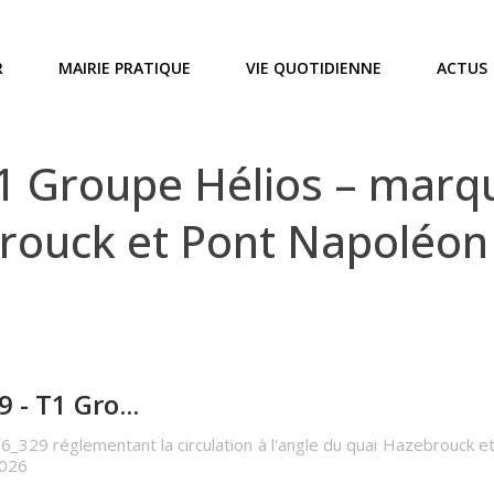
R
MAIRIE PRATIQUE
VIE QUOTIDIENNE
ACTUS
 Groupe Hélios – marqu
rouck et Pont Napoléon 
- T1 Gro...
6_329 réglementant la circulation à l'angle du quai Hazebrouck e
2026