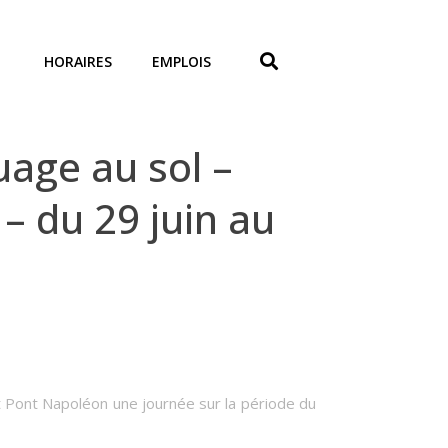
HORAIRES
EMPLOIS
age au sol –
– du 29 juin au
t Pont Napoléon une journée sur la période du