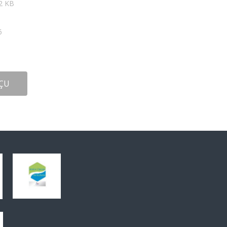
82 KB
6
ÇU