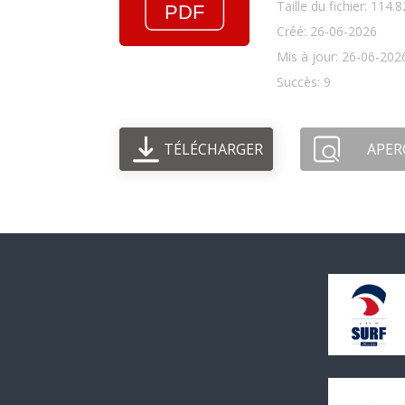
Taille du fichier: 114.
Créé: 26-06-2026
Mis à jour: 26-06-202
Succès: 9
TÉLÉCHARGER
APER