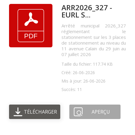
ARR2026_327 -
EURL S...
Arrêté municipal 2026_327
réglementant le
stationnement sur les 3 places
de stationnement au niveau du
11 avenue Calain du 29 juin au
07 juillet 2026
Taille du fichier: 117.74 KB
Créé: 26-06-2026
Mis à jour: 26-06-2026
Succès: 11
TÉLÉCHARGER
APERÇU