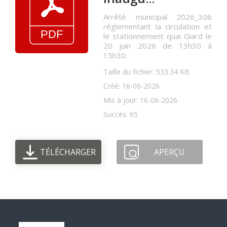
Arrêté municipal 2026_306
réglementant la circulation et
le stationnement quai Giard le
20 juin 2026 de 13h30 à
15h30.
Taille du fichier: 533.34 KB
Créé: 16-06-2026
Mis à jour: 16-06-2026
Succès: 65
TÉLÉCHARGER
APERÇU