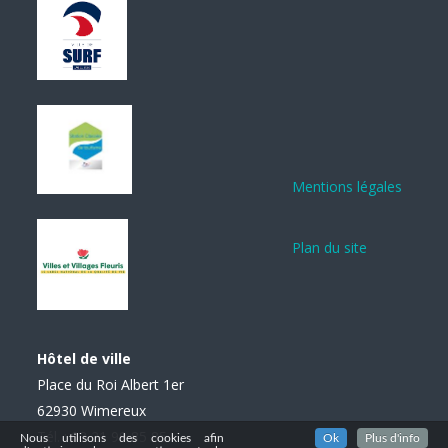
Mentions légales
Plan du site
Hôtel de ville
Place du Roi Albert 1er
62930 Wimereux
Tél. : 03 21 99 85 85
Nous utilisons des cookies afin
Ok
Plus d'info