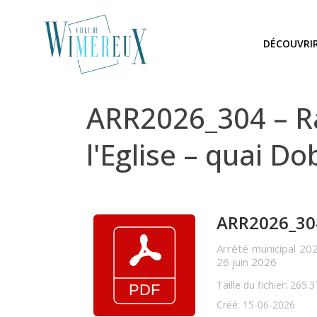
DÉCOUVRI
ARR2026_304 – Ra
l'Eglise – quai Do
ARR2026_304
Arrêté municipal 202
26 juin 2026
Taille du fichier: 265.
Créé: 15-06-2026