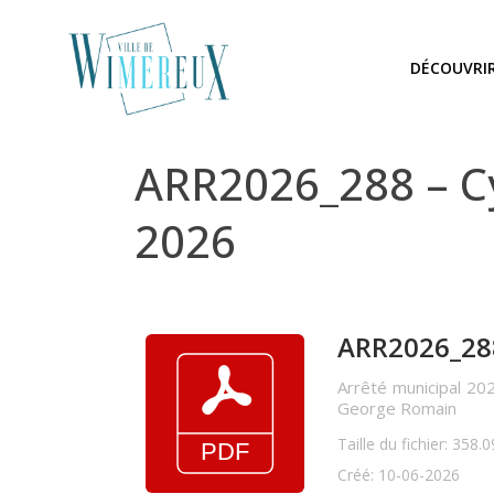
DÉCOUVRI
ARR2026_288 – Cy
2026
ARR2026_288 
Arrêté municipal 202
George Romain
Taille du fichier: 358.
Créé: 10-06-2026