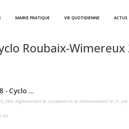
R
MAIRIE PRATIQUE
VIE QUOTIDIENNE
ACTUS
clo Roubaix-Wimereux 20
- Cyclo ...
6_288 réglementant le circulation et le stationnement le 21 jui
09 KB