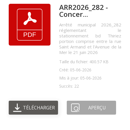
ARR2026_282 -
Concer...
Arrêté municipal 2026_282
réglementant le
stationnement bd Thiriez
portion comprise entre la rue
Saint Armand et l'Avenue de la
Mer le 21 juin 2026
Taille du fichier: 400.57 KB
Créé: 05-06-2026
Mis à jour: 05-06-2026
Succès: 22
TÉLÉCHARGER
APERÇU