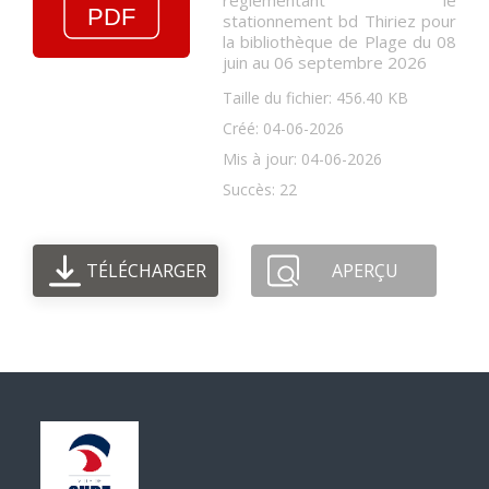
réglementant le
stationnement bd Thiriez pour
la bibliothèque de Plage du 08
juin au 06 septembre 2026
Taille du fichier: 456.40 KB
Créé: 04-06-2026
Mis à jour: 04-06-2026
Succès: 22
TÉLÉCHARGER
APERÇU