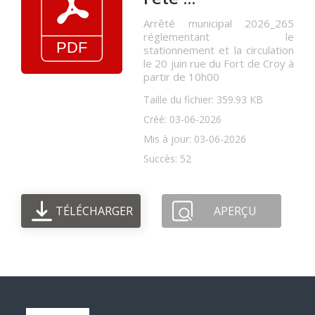
Arrêté municipal 2026_265
réglementant le
stationnement et la circulation
le 20 juin rue du Fort de Croy à
partir de 10h00
Taille du fichier: 359.93 KB
Créé: 03-06-2026
Mis à jour: 03-06-2026
Succès: 52
TÉLÉCHARGER
APERÇU