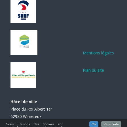
Mentions légales
Plan du site
Hôtel de ville
Place du Roi Albert 1er
62930 Wimereux
Tél. : 03 21 99 85 85
Nous utilisons des cookies afin
Ok
Plus d'info