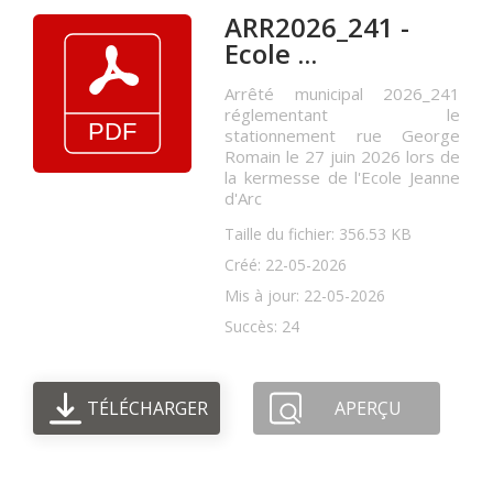
ARR2026_241 -
Ecole ...
Arrêté municipal 2026_241
réglementant le
stationnement rue George
Romain le 27 juin 2026 lors de
la kermesse de l'Ecole Jeanne
d'Arc
Taille du fichier: 356.53 KB
Créé: 22-05-2026
Mis à jour: 22-05-2026
Succès: 24
TÉLÉCHARGER
APERÇU